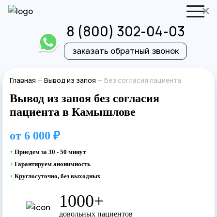
×
8 (800) 302-04-03
заказать обратный звонок
Отправить резюме
Запись на приём
Главная
—
Вывод из запоя
—
Без согласия пациента
Вывод из запоя без согласия
Ваше имя
Ваше имя
пациента в Камышлове
Ваша заявка
от
6 000 ₽
+
Приедем за 30 - 50 минут
отправлена
Ваш телефон
+
Гарантируем анонимность
Ваш телефон
+
Круглосуточно, без выходных
Наш врач свяжется с вами в самое
1000+
ближайшее время!
довольных пациентов