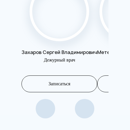
Захаров Сергей Владимирович
Метелева Ол
Дежурный врач
Психот
Записаться
Запис