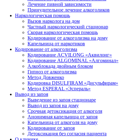
Лечение пивной зависимости
Принудительное лечение алкоголиков
Наркологическая помощь
Вызов нарколога на дом
Частный наркологический стационар
Скорая наркологическая помощь
Кодирование от алкоголизма на дому
Капельница от наркотиков
Кодирование от алкоголизма
Кодирование ACVILONG «Аквилонг»
Кодирование ALGOMINAL «Алгоминал»
Алкоблокада двойным блоком
Гипноз от алкоголизма
Метод Довженко
Кодировка DISULFIRAM «Дисульфирам»
Метод ESPERAL «Эспераль»
Вывод из запоя
Выведение из запоя стационаре
Вывод из запоя на дому
Срочная детоксикация от алкоголя
Анонимная капельница от запоя
Капельница от алкоголя на дому
Кодирование от запоя
Детоксикация без согласия пациента
О клинике