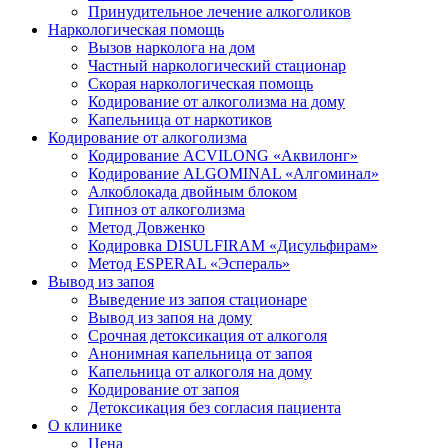
Принудительное лечение алкоголиков
Наркологическая помощь
Вызов нарколога на дом
Частный наркологический стационар
Скорая наркологическая помощь
Кодирование от алкоголизма на дому
Капельница от наркотиков
Кодирование от алкоголизма
Кодирование ACVILONG «Аквилонг»
Кодирование ALGOMINAL «Алгоминал»
Алкоблокада двойным блоком
Гипноз от алкоголизма
Метод Довженко
Кодировка DISULFIRAM «Дисульфирам»
Метод ESPERAL «Эспераль»
Вывод из запоя
Выведение из запоя стационаре
Вывод из запоя на дому
Срочная детоксикация от алкоголя
Анонимная капельница от запоя
Капельница от алкоголя на дому
Кодирование от запоя
Детоксикация без согласия пациента
О клинике
Цена