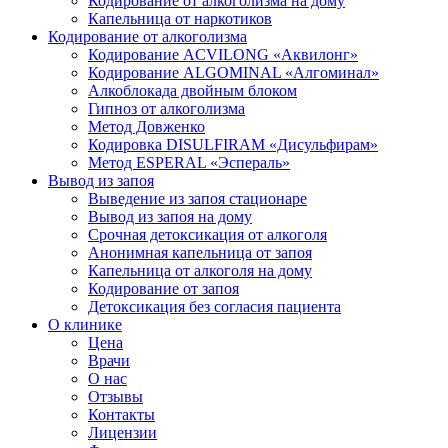
Кодирование от алкоголизма на дому
Капельница от наркотиков
Кодирование от алкоголизма
Кодирование ACVILONG «Аквилонг»
Кодирование ALGOMINAL «Алгоминал»
Алкоблокада двойным блоком
Гипноз от алкоголизма
Метод Довженко
Кодировка DISULFIRAM «Дисульфирам»
Метод ESPERAL «Эспераль»
Вывод из запоя
Выведение из запоя стационаре
Вывод из запоя на дому
Срочная детоксикация от алкоголя
Анонимная капельница от запоя
Капельница от алкоголя на дому
Кодирование от запоя
Детоксикация без согласия пациента
О клинике
Цена
Врачи
О нас
Отзывы
Контакты
Лицензии