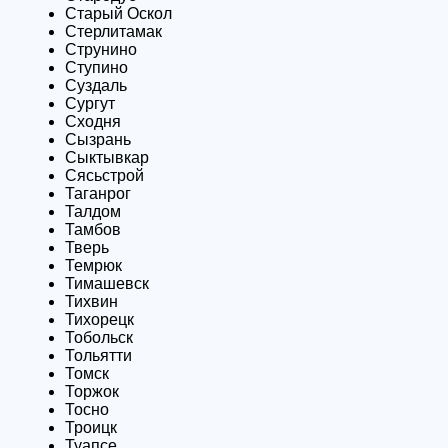
Старый Оскол
Стерлитамак
Струнино
Ступино
Суздаль
Сургут
Сходня
Сызрань
Сыктывкар
Сясьстрой
Таганрог
Талдом
Тамбов
Тверь
Темрюк
Тимашевск
Тихвин
Тихорецк
Тобольск
Тольятти
Томск
Торжок
Тосно
Троицк
Туапсе