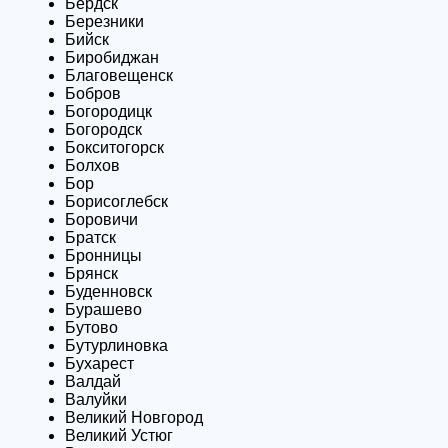
Бердск
Березники
Бийск
Биробиджан
Благовещенск
Бобров
Богородицк
Богородск
Бокситогорск
Болхов
Бор
Борисоглебск
Боровичи
Братск
Бронницы
Брянск
Буденновск
Бурашево
Бутово
Бутурлиновка
Бухарест
Валдай
Валуйки
Великий Новгород
Великий Устюг