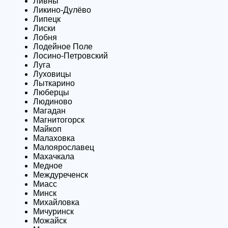
Ливны
Ликино-Дулёво
Липецк
Лиски
Лобня
Лодейное Поле
Лосино-Петровский
Луга
Луховицы
Лыткарино
Люберцы
Людиново
Магадан
Магнитогорск
Майкоп
Малаховка
Малоярославец
Махачкала
Медное
Междуреченск
Миасс
Минск
Михайловка
Мичуринск
Можайск