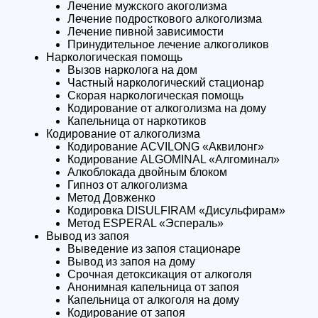
Лечение мужского акоголизма
Лечение подросткового алкоголизма
Прикрепить файл
Лечение пивной зависимости
Запись на приём
Принудительное лечение алкоголиков
Наркологическая помощь
Вызов нарколога на дом
Отправить резюме
Вернуться на главную
Частный наркологический стационар
Скорая наркологическая помощь
Нажимая кнопку 'Запись на приём' вы соглашаетесь
с
Кодирование от алкоголизма на дому
Капельница от наркотиков
политикой конфеденциальности
данного сайта
Кодирование от алкоголизма
Нажимая кнопку 'Отправить резюме' вы соглашаетесь
с
Кодирование ACVILONG «Аквилонг»
Кодирование ALGOMINAL «Алгоминал»
политикой конфеденциальности
данного сайта
Алкоблокада двойным блоком
Гипноз от алкоголизма
Метод Довженко
Кодировка DISULFIRAM «Дисульфирам»
Метод ESPERAL «Эспераль»
Вывод из запоя
Выведение из запоя стационаре
Вывод из запоя на дому
Срочная детоксикация от алкоголя
Анонимная капельница от запоя
Капельница от алкоголя на дому
Кодирование от запоя