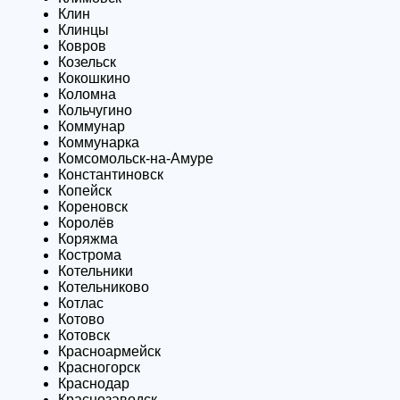
Клин
Клинцы
Ковров
Козельск
Кокошкино
Коломна
Кольчугино
Коммунар
Коммунарка
Комсомольск-на-Амуре
Константиновск
Копейск
Кореновск
Королёв
Коряжма
Кострома
Котельники
Котельниково
Котлас
Котово
Котовск
Красноармейск
Красногорск
Краснодар
Краснозаводск