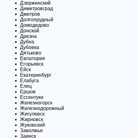
Дзержинский
Димитровград
Дмитров
Долгопрудный
Домодедово
Донской
Дрезна
Дубна
Дубовка
Дятьково
Евпатория
Егорьевск
Ейск
Екатеринбург
Елабуга
Елец
Ершов
Ессентуки
Железногорск
Железнодорожный
Жигулевск
Жирновск
Жуковский
Заволжье
Заинск