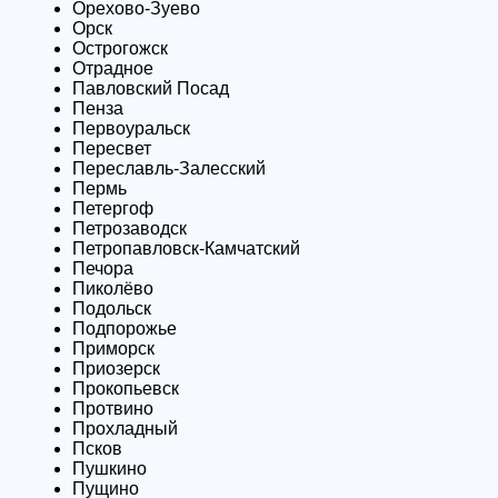
Орехово-Зуево
Орск
Острогожск
Отрадное
Павловский Посад
Пенза
Первоуральск
Пересвет
Переславль-Залесский
Пермь
Петергоф
Петрозаводск
Петропавловск-Камчатский
Печора
Пиколёво
Подольск
Подпорожье
Приморск
Приозерск
Прокопьевск
Протвино
Прохладный
Псков
Пушкино
Пущино