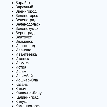
Зарайск
Заречный
Звенигород
Зеленогорск
Зеленоград
Зеленодольск
Зеленокумск
Зерноград
Златоуст
Знаменск
Ивангород
Иваново
Ивантеевка
Ижевск
Иркутск
Истра
Ишим
Ишимбай
Йошкар-Ола
Казань
Калач
Калач-на-Дону
Калининград
Калуга
Каменногорск