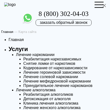
×
8 (800) 302-04-03
заказать обратный звонок
Главная
—
Карта сайта
Отправить резюме
Запись на приём
Главная
Услуги
Ваше имя
Ваше имя
Лечение наркомании
Реабилитация наркозависимых
Снятие ломки от наркотиков
Ваша заявка
Кодирование от наркозависимости
Лечение героиновой зависимости
Лечение солевой наркомании
Лечение мефедроновой наркомании
отправлена
Ваш телефон
Ваш телефон
Принудительное лечение наркоманов
Лечение алкоголизма
Реабилитация алкоголиков
Наш врач свяжется с вами в самое
Детоксикация от алкоголя
Клиника лечения алкоголизма
ближайшее время!
Лечение женского алкоголизма