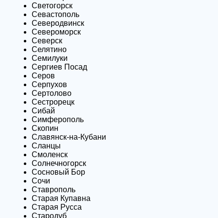
Светогорск
Севастополь
Северодвинск
Североморск
Северск
Селятино
Семилуки
Сергиев Посад
Серов
Серпухов
Сертолово
Сестрорецк
Сибай
Симферополь
Скопин
Славянск-на-Кубани
Сланцы
Смоленск
Солнечногорск
Сосновый Бор
Сочи
Ставрополь
Старая Купавна
Старая Русса
Стародуб