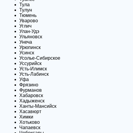
Тула
Тулун
Тюмень
Уварово
Углич
Улан-Удэ
Ульяновск
Унеча
Урюпинск
Усинск
Усолье-Сибирское
Уссурийск
Усть-Илимск
Усть-Лабинск
Уфа
Фрязино
Фурманов
Хабаровск
Хадыженск
Ханты-Мансийск
Хасавюрт
Химки
Хотьково
Чапаевск
Чебоксары