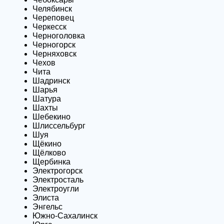
Челябинск
Череповец
Черкесск
Черноголовка
Черногорск
Черняховск
Чехов
Чита
Шадринск
Шарья
Шатура
Шахты
Шебекино
Шлиссельбург
Шуя
Щёкино
Щёлково
Щербинка
Электрогорск
Электросталь
Электроугли
Элиста
Энгельс
Южно-Сахалинск