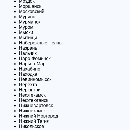
Моздок
Моршанск
Московский
Мурино
Мурманск
Муром
Мыски
Мытищи
Набережные Челны
Назрань
Нальчик
Наро-Фоминск
Нарьян-Мар
Нахабино
Находка
Невинномысск
Нерехта
Нерюнгри
Нефтекамск
Нефтеюганск
Нижневартовск
Нижнекамск
Нижний Новгород
Нижний Тагил
Никольское