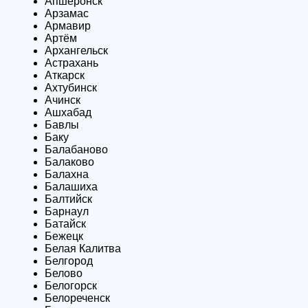
Апшеронск
Арзамас
Армавир
Артём
Архангельск
Астрахань
Аткарск
Ахтубинск
Ачинск
Ашхабад
Бавлы
Баку
Балабаново
Балаково
Балахна
Балашиха
Балтийск
Барнаул
Батайск
Бежецк
Белая Калитва
Белгород
Белово
Белогорск
Белореченск