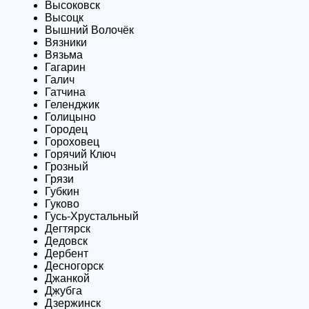
Высоковск
Высоцк
Вышний Волочёк
Вязники
Вязьма
Гагарин
Галич
Гатчина
Геленджик
Голицыно
Городец
Гороховец
Горячий Ключ
Грозный
Грязи
Губкин
Гуково
Гусь-Хрустальный
Дегтярск
Дедовск
Дербент
Десногорск
Джанкой
Джубга
Дзержинск