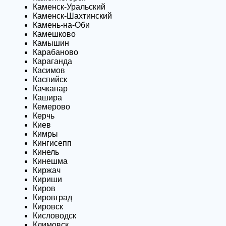
Каменск-Уральский
Каменск-Шахтинский
Камень-на-Оби
Камешково
Камышин
Карабаново
Караганда
Касимов
Каспийск
Качканар
Кашира
Кемерово
Керчь
Киев
Кимры
Кингисепп
Кинель
Кинешма
Киржач
Кириши
Киров
Кировград
Кировск
Кисловодск
Климовск