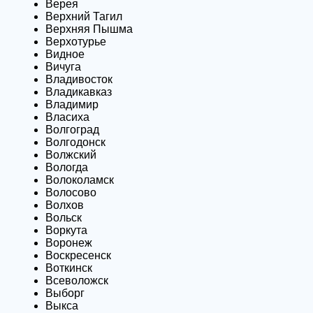
Верея
Верхний Тагил
Верхняя Пышма
Верхотурье
Видное
Вичуга
Владивосток
Владикавказ
Владимир
Власиха
Волгоград
Волгодонск
Волжский
Вологда
Волоколамск
Волосово
Волхов
Вольск
Воркута
Воронеж
Воскресенск
Воткинск
Всеволожск
Выборг
Выкса