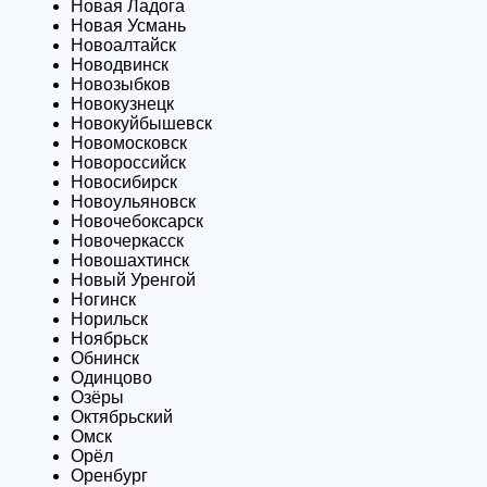
Новая Ладога
Новая Усмань
Новоалтайск
Новодвинск
Новозыбков
Новокузнецк
Новокуйбышевск
Новомосковск
Новороссийск
Новосибирск
Новоульяновск
Новочебоксарск
Новочеркасск
Новошахтинск
Новый Уренгой
Ногинск
Норильск
Ноябрьск
Обнинск
Одинцово
Озёры
Октябрьский
Омск
Орёл
Оренбург