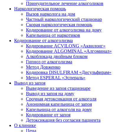
Принудительное лечение алкоголиков
Наркологическая помощь
Вызов нарколога на дом
Частный наркологический стационар
Скорая наркологическая помощь
Кодирование от алкоголизма на дому
Капельница от наркотиков
Кодирование от алкоголизма
Кодирование ACVILONG «Аквилонг»
Кодирование ALGOMINAL «Алгоминал»
Алкоблокада двойным блоком
Гипноз от алкоголизма
Метод Довженко
Кодировка DISULFIRAM «Дисульфирам»
Метод ESPERAL «Эспераль»
Вывод из запоя
Выведение из запоя стационаре
Вывод из запоя на дому
Срочная детоксикация от алкоголя
Анонимная капельница от запоя
Капельница от алкоголя на дому
Кодирование от запоя
Детоксикация без согласия пациента
О клинике
Цена