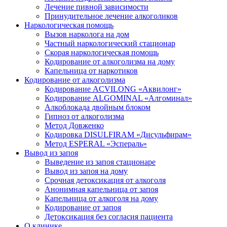
Лечение пивной зависимости
Принудительное лечение алкоголиков
Наркологическая помощь
Вызов нарколога на дом
Частный наркологический стационар
Скорая наркологическая помощь
Кодирование от алкоголизма на дому
Капельница от наркотиков
Кодирование от алкоголизма
Кодирование ACVILONG «Аквилонг»
Кодирование ALGOMINAL «Алгоминал»
Алкоблокада двойным блоком
Гипноз от алкоголизма
Метод Довженко
Кодировка DISULFIRAM «Дисульфирам»
Метод ESPERAL «Эспераль»
Вывод из запоя
Выведение из запоя стационаре
Вывод из запоя на дому
Срочная детоксикация от алкоголя
Анонимная капельница от запоя
Капельница от алкоголя на дому
Кодирование от запоя
Детоксикация без согласия пациента
О клинике