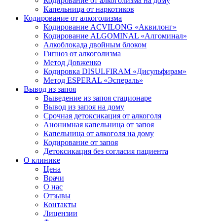
Кодирование от алкоголизма на дому
Капельница от наркотиков
Кодирование от алкоголизма
Кодирование ACVILONG «Аквилонг»
Кодирование ALGOMINAL «Алгоминал»
Алкоблокада двойным блоком
Гипноз от алкоголизма
Метод Довженко
Кодировка DISULFIRAM «Дисульфирам»
Метод ESPERAL «Эспераль»
Вывод из запоя
Выведение из запоя стационаре
Вывод из запоя на дому
Срочная детоксикация от алкоголя
Анонимная капельница от запоя
Капельница от алкоголя на дому
Кодирование от запоя
Детоксикация без согласия пациента
О клинике
Цена
Врачи
О нас
Отзывы
Контакты
Лицензии