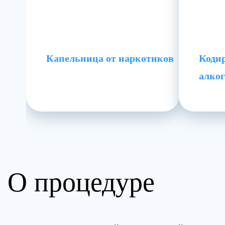
Капельница от наркотиков
Кодир
алко
О процедуре
Предлагаем инновационный и эффективный метод дето
наркотической ломки — капельница от наркотиков. Эт