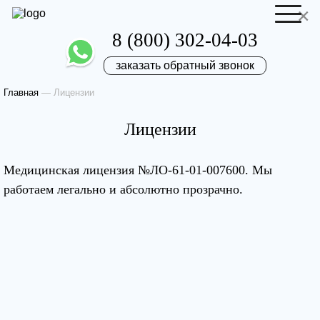
×
8 (800) 302-04-03
заказать обратный звонок
Главная
—
Лицензии
Отправить резюме
Запись на приём
Лицензии
Ваше имя
Ваше имя
Медицинская лицензия №ЛО-61-01-007600. Мы
работаем легально и абсолютно прозрачно.
Ваша заявка
отправлена
Ваш телефон
Ваш телефон
Наш врач свяжется с вами в самое
ближайшее время!