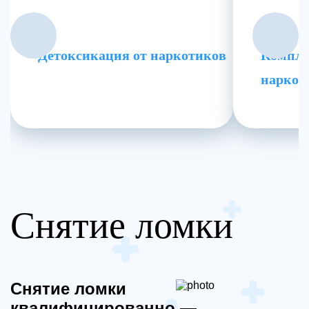
Детоксикация от наркотиков
Компле
наркоз
Снятие ломки
Снятие ломки
квалифицированно —