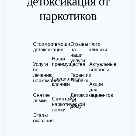
детоксикация от
наркотиков
Стоимость
помощи
Отзывы
Фото
детоксикации
на
клиники
наши
Наши
услуги
Услуги
преимущества
Актуальные
по
вопросы
лечению
Гарантии
Специалисты
наркомании
клиники
клиники
Акции
для
Снятие
Детоксикация
пациентов
Симптомы
ломки
на
наркотической
дому
ломки
Этапы
оказания