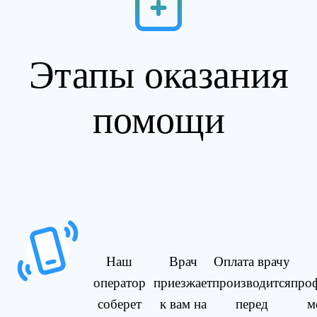
Этапы оказания
помощи
Наш
Врач
Оплата врачу
оператор
приезжает
производится
про
соберет
к вам на
перед
м