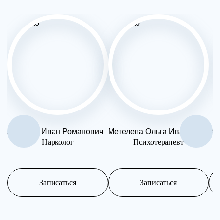
Андреев Иван Романович
Метелева Ольга Ивановна
Ан
Нарколог
Психотерапевт
Записаться
Записаться