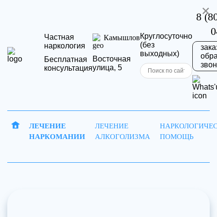
×
8 (8
0
Круглосуточно
Частная
Камышлов
(без
наркология
зака
выходных)
обр
Восточная
Бесплатная
звон
улица, 5
консультация
Запись
Отправит
ЛЕЧЕНИЕ
ЛЕЧЕНИЕ
НАРКОЛОГИЧЕ
на
резюме
НАРКОМАНИИ
АЛКОГОЛИЗМА
ПОМОЩЬ
Ваша
приём
заявка
Ваше имя