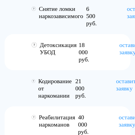
Снятие ломки
6
ос
наркозависимого
500
за
руб.
Детоксикация
18
остав
УБОД
000
заявк
руб.
Кодирование
21
остави
от
000
заявку
наркомании
руб.
Реабилитация
40
остав
наркоманов
000
заявк
руб.