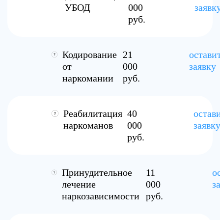
УБОД
000
заявк
руб.
Кодирование
21
остави
от
000
заявку
наркомании
руб.
Реабилитация
40
остав
наркоманов
000
заявк
руб.
Принудительное
11
о
лечение
000
з
наркозависимости
руб.