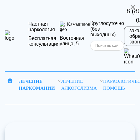
×
8 (8
0
Круглосуточно
Частная
Камышлов
(без
наркология
зака
выходных)
обр
Восточная
Бесплатная
звон
улица, 5
консультация
Запись
Отправить
ЛЕЧЕНИЕ
ЛЕЧЕНИЕ
НАРКОЛОГИЧЕ
НАРКОМАНИИ
АЛКОГОЛИЗМА
ПОМОЩЬ
на
резюме
Ваша
приём
заявка
Ваше имя