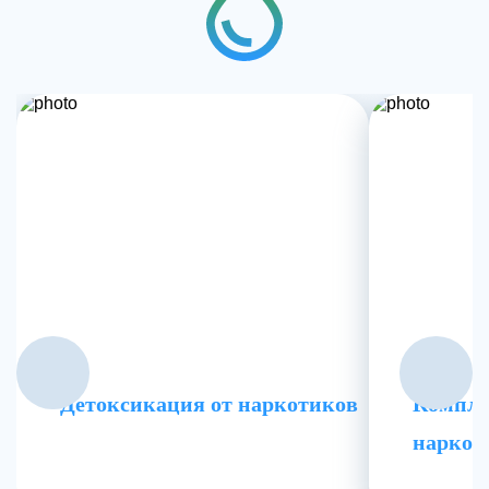
Детоксикация от наркотиков
Компле
наркоз