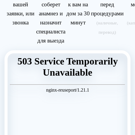
вашей
соберет
к вам на
перед
м
заявки, или
анамнез и
дом за 30
процедурами
звонка
назначит
минут
(наличные,
(ка
специалиста
перевод)
для выезда