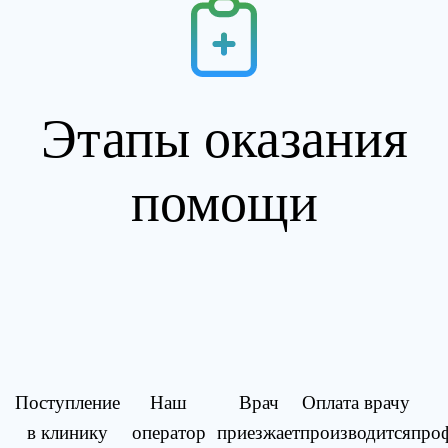
Этапы оказания
помощи
Поступление
Наш
Врач
Оплата врачу
в клинику
оператор
приезжает
производится
про