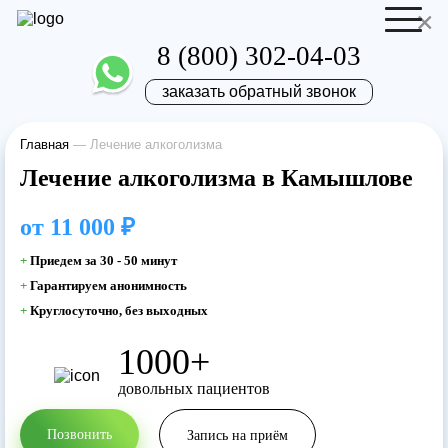
×
8 (800) 302-04-03
заказать обратный звонок
Главная
—
Лечение алкоголизма
Отправить резюме
Запись на приём
Лечение алкоголизма в Камышлове
Ваше имя
Ваше имя
от
11 000 ₽
+
Приедем за 30 - 50 минут
Ваша заявка
+
Гарантируем анонимность
+
Круглосуточно, без выходных
отправлена
Ваш телефон
Ваш телефон
1000+
довольных пациентов
Наш врач свяжется с вами в самое
ближайшее время!
Позвонить
Запись на приём