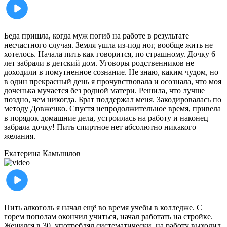
Беда пришла, когда муж погиб на работе в результате
несчастного случая. Земля ушла из-под ног, вообще жить не
хотелось. Начала пить как говорится, по страшному. Дочку 6
лет забрали в детский дом. Уговоры родственников не
доходили в помутненное сознание. Не знаю, каким чудом, но
в один прекрасный день я прочувствовала и осознала, что моя
доченька мучается без родной матери. Решила, что лучше
поздно, чем никогда. Брат поддержал меня. Закодировалась по
методу Довженко. Спустя непродолжительное время, привела
в порядок домашние дела, устроилась на работу и наконец
забрала дочку! Пить спиртное нет абсолютно никакого
желания.
Екатерина
Камышлов
Пить алкоголь я начал ещё во время учебы в колледже. С
горем пополам окончил учиться, начал работать на стройке.
Женился в 30, употреблял систематически, на работу выходил