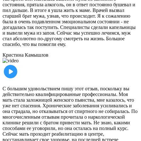
состояния, прятала алкоголь, он в ответ постоянно бушевал и
пил дальше. В итоге я ушла жить к маме. Врачей вызвал
старший брат мужа, узнав, что происходит. Я к сожалению
была в очень подавленном эмоциональном состоянии - не
догадалась так поступить. Специалисты сделали капельницы
и вывели мужа из запоя. Сейчас мы успешно лечимся, муж
стал абсолютно по-другому смотреть на жизнь. Большое
спасибо, что вы помогли ему.
Кристина
Камышлов
С большим удовольствием пишу этот отзыв, поскольку вы
действительно квалифицированные профессионалы. Моя
мать стала заложницей женского пьянства, мне казалось, что
уже нет спасения. Хронические заболевания усиливались и
она страдала, но отказываться от спиртного не собиралась. По
многочисленным отзывам прочитала о наркологической
клинике решили с братом привести мать. Не знаю, какими
способами ее уговорили, но она осталась на полный курс.
Сейчас мать проходит реабилитацию в центре,
восстанавливает свое здоровье, на последней встрече