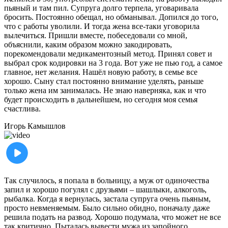
пьяный и там пил. Супруга долго терпела, уговаривала
бросить. Постоянно обещал, но обманывал. Допился до того,
что с работы уволили. И тогда жена все-таки уговорила
вылечиться. Пришли вместе, побеседовали со мной,
объяснили, каким образом можно закодировать,
порекомендовали медикаментозный метод. Принял совет и
выбрал срок кодировки на 3 года. Вот уже не пью год, а самое
главное, нет желания. Нашёл новую работу, в семье все
хорошо. Сыну стал постоянно внимание уделять, раньше
только жена им занималась. Не знаю наверняка, как и что
будет происходить в дальнейшем, но сегодня моя семья
счастлива.
Игорь
Камышлов
Так случилось, я попала в больницу, а муж от одиночества
запил и хорошо погулял с друзьями – шашлыки, алкоголь,
рыбалка. Когда я вернулась, застала супруга очень пьяным,
просто невменяемым. Было сильно обидно, поначалу даже
решила подать на развод. Хорошо подумала, что может не все
так критично. Пыталась вывести мужа из запойного