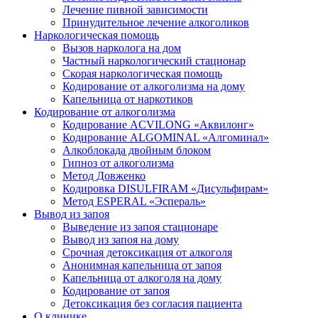
Лечение пивной зависимости
Принудительное лечение алкоголиков
Наркологическая помощь
Вызов нарколога на дом
Частный наркологический стационар
Скорая наркологическая помощь
Кодирование от алкоголизма на дому
Капельница от наркотиков
Кодирование от алкоголизма
Кодирование ACVILONG «Аквилонг»
Кодирование ALGOMINAL «Алгоминал»
Алкоблокада двойным блоком
Гипноз от алкоголизма
Метод Довженко
Кодировка DISULFIRAM «Дисульфирам»
Метод ESPERAL «Эспераль»
Вывод из запоя
Выведение из запоя стационаре
Вывод из запоя на дому
Срочная детоксикация от алкоголя
Анонимная капельница от запоя
Капельница от алкоголя на дому
Кодирование от запоя
Детоксикация без согласия пациента
О клинике