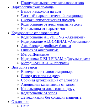
Принудительное лечение алкоголиков
Наркологическая помощь
Вызов нарколога на дом
Частный наркологический стационар
Скорая наркологическая помощь
Кодирование от алкоголизма на дому
Капельница от наркотиков
Кодирование от алкоголизма
Кодирование ACVILONG «Аквилонг»
Кодирование ALGOMINAL «Алгоминал»
Алкоблокада двойным блоком
Гипноз от алкоголизма
Метод Довженко
Кодировка DISULFIRAM «Дисульфирам»
Метод ESPERAL «Эспераль»
Вывод из запоя
Выведение из запоя стационаре
Вывод из запоя на дому
Срочная детоксикация от алкоголя
Анонимная капельница от запоя
Капельница от алкоголя на дому
Кодирование от запоя
Детоксикация без согласия пациента
О клинике
Цена