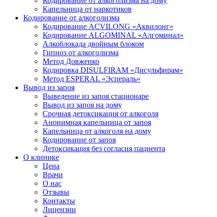
Кодирование от алкоголизма на дому
Капельница от наркотиков
Кодирование от алкоголизма
Кодирование ACVILONG «Аквилонг»
Кодирование ALGOMINAL «Алгоминал»
Алкоблокада двойным блоком
Гипноз от алкоголизма
Метод Довженко
Кодировка DISULFIRAM «Дисульфирам»
Метод ESPERAL «Эспераль»
Вывод из запоя
Выведение из запоя стационаре
Вывод из запоя на дому
Срочная детоксикация от алкоголя
Анонимная капельница от запоя
Капельница от алкоголя на дому
Кодирование от запоя
Детоксикация без согласия пациента
О клинике
Цена
Врачи
О нас
Отзывы
Контакты
Лицензии