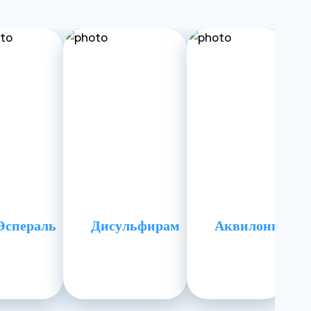
Эспераль
Дисульфирам
Аквилонг