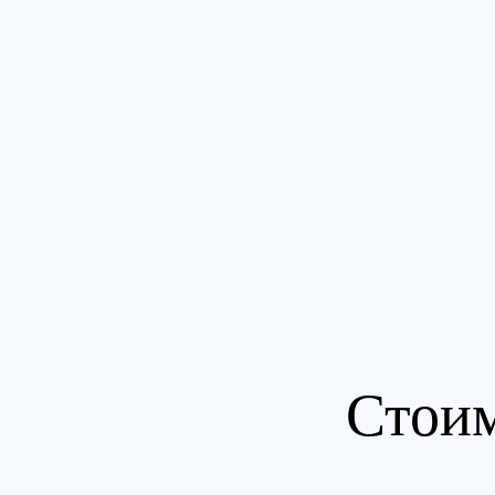
Стоим
Медикаментозное кодирование от 
Кодировка алкоголиков гипнозом