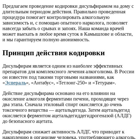
Предлагаем проведение кодировки дисульфирамом на дому с
длительным периодом действия. Правильно проведенная
процедура помогает контролировать алкогольную
зависимость и, с помощью опытного нарколога, позволяет
навсегда забыть о срывах и запоях. Наша команда врачей
может выехать в любое время суток в Камышлове и области,
и мы гарантируем полную анонимность.
Принцип действия кодировки
Дисульфирам является одним из наиболее эффективных
препаратов для комплексного лечения алкоголизма. В России
он известен под такими торговыми названиями, как
«
Эспераль
«, «Антабус», «Тетлонг-250» и «Тетурам».
Действие дисульфирама основано на его влиянии на
окисление алкоголя ферментами печени, проходящее через
два этапа. Сначала этиловый спирт окисляется до очень
токсичного вещества — ацетальдегида. Затем ацетальдегид
окисляется ферментом ацетальдегиддегидрогеназой (АЛДГ)
до безопасного ацетата.
Дисульфирам снижает активность АЛДГ, что приводит к
накоплению в организме человека, употребляющего алкоголь,