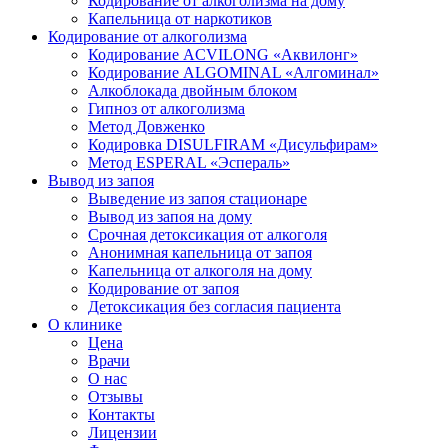
Кодирование от алкоголизма на дому
Капельница от наркотиков
Кодирование от алкоголизма
Кодирование ACVILONG «Аквилонг»
Кодирование ALGOMINAL «Алгоминал»
Алкоблокада двойным блоком
Гипноз от алкоголизма
Метод Довженко
Кодировка DISULFIRAM «Дисульфирам»
Метод ESPERAL «Эспераль»
Вывод из запоя
Выведение из запоя стационаре
Вывод из запоя на дому
Срочная детоксикация от алкоголя
Анонимная капельница от запоя
Капельница от алкоголя на дому
Кодирование от запоя
Детоксикация без согласия пациента
О клинике
Цена
Врачи
О нас
Отзывы
Контакты
Лицензии