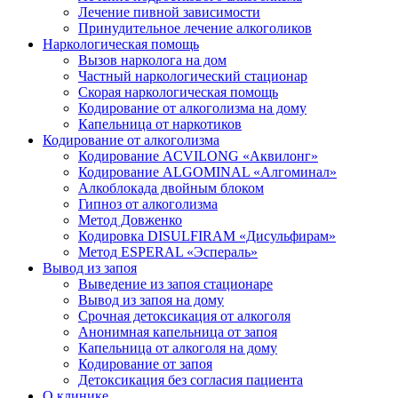
Лечение пивной зависимости
Принудительное лечение алкоголиков
Наркологическая помощь
Вызов нарколога на дом
Частный наркологический стационар
Скорая наркологическая помощь
Кодирование от алкоголизма на дому
Капельница от наркотиков
Кодирование от алкоголизма
Кодирование ACVILONG «Аквилонг»
Кодирование ALGOMINAL «Алгоминал»
Алкоблокада двойным блоком
Гипноз от алкоголизма
Метод Довженко
Кодировка DISULFIRAM «Дисульфирам»
Метод ESPERAL «Эспераль»
Вывод из запоя
Выведение из запоя стационаре
Вывод из запоя на дому
Срочная детоксикация от алкоголя
Анонимная капельница от запоя
Капельница от алкоголя на дому
Кодирование от запоя
Детоксикация без согласия пациента
О клинике