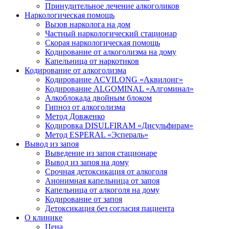
Принудительное лечение алкоголиков
Наркологическая помощь
Вызов нарколога на дом
Частный наркологический стационар
Скорая наркологическая помощь
Кодирование от алкоголизма на дому
Капельница от наркотиков
Кодирование от алкоголизма
Кодирование ACVILONG «Аквилонг»
Кодирование ALGOMINAL «Алгоминал»
Алкоблокада двойным блоком
Гипноз от алкоголизма
Метод Довженко
Кодировка DISULFIRAM «Дисульфирам»
Метод ESPERAL «Эспераль»
Вывод из запоя
Выведение из запоя стационаре
Вывод из запоя на дому
Срочная детоксикация от алкоголя
Анонимная капельница от запоя
Капельница от алкоголя на дому
Кодирование от запоя
Детоксикация без согласия пациента
О клинике
Цена