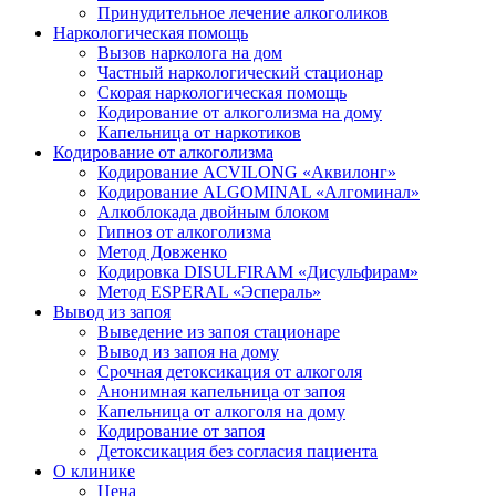
Принудительное лечение алкоголиков
Наркологическая помощь
Вызов нарколога на дом
Частный наркологический стационар
Скорая наркологическая помощь
Кодирование от алкоголизма на дому
Капельница от наркотиков
Кодирование от алкоголизма
Кодирование ACVILONG «Аквилонг»
Кодирование ALGOMINAL «Алгоминал»
Алкоблокада двойным блоком
Гипноз от алкоголизма
Метод Довженко
Кодировка DISULFIRAM «Дисульфирам»
Метод ESPERAL «Эспераль»
Вывод из запоя
Выведение из запоя стационаре
Вывод из запоя на дому
Срочная детоксикация от алкоголя
Анонимная капельница от запоя
Капельница от алкоголя на дому
Кодирование от запоя
Детоксикация без согласия пациента
О клинике
Цена