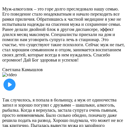
Муж-алкоголик – это горе долго преследовало нашу семью.
Его поведение стало неадекватным и начало переходить все
рамки приличия. Обратившись к частной медицине я уже не
испытывала надежды на спасения мужа и сохранение семьи.
Ранее делали двойной блок в другом диспансере, эффект
длился месяц максимум. Специалисты приехали на дом и
помогли нам уговорить супруга лечь в стационар. Это
счастье, что существуют такие психологи. Сейчас муж не пьет,
стал хорошим семьянином и отцом, занимается воспитанием
своих детей, которые всегда в нем нуждались. Спасибо
огромное! Дай Бог здоровья и успехов!
Светлана
Камышлов
Так случилось, я попала в больницу, а муж от одиночества
запил и хорошо погулял с друзьями – шашлыки, алкоголь,
рыбалка. Когда я вернулась, застала супруга очень пьяным,
просто невменяемым. Было сильно обидно, поначалу даже
решила подать на развод. Хорошо подумала, что может не все
так критично. Пыталась вывести мужа из запойного