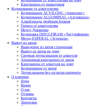
Кодирование от алкоголизма на дому
Капельница от наркотиков
Кодирование от алкоголизма
Кодирование ACVILONG «Аквилонг»
Кодирование ALGOMINAL «Алгоминал»
Алкоблокада двойным блоком
Гипноз от алкоголизма
Метод Довженко
Кодировка DISULFIRAM «Дисульфирам»
Метод ESPERAL «Эспераль»
Вывод из запоя
Выведение из запоя стационаре
Вывод из запоя на дому
Срочная детоксикация от алкоголя
Анонимная капельница от запоя
Капельница от алкоголя на дому
Кодирование от запоя
Детоксикация без согласия пациента
О клинике
Цена
Врачи
О нас
Отзывы
Контакты
Лицензии