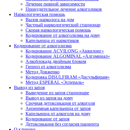
Лечение пивной зависимости
Принудительное лечение алкоголиков
Наркологическая помощь
Вызов нарколога на дом
Частный наркологический стационар
Скорая наркологическая помощь
Кодирование от алкоголизма на дому
Капельница от наркотиков
Кодирование от алкоголизма
Кодирование ACVILONG «Аквилонг»
Кодирование ALGOMINAL «Алгоминал»
Алкоблокада двойным блоком
Гипноз от алкоголизма
Метод Довженко
Кодировка DISULFIRAM «Дисульфирам»
Метод ESPERAL «Эспераль»
Вывод из запоя
Выведение из запоя стационаре
Вывод из запоя на дому
Срочная детоксикация от алкоголя
Анонимная капельница от запоя
Капельница от алкоголя на дому
Кодирование от запоя
Детоксикация без согласия пациента
О клинике